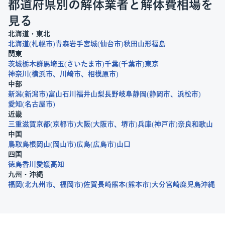
都道府県別の解体業者と解体費相場を
見る
北海道・東北
北海道
札幌市
青森
岩手
宮城
仙台市
秋田
山形
福島
関東
茨城
栃木
群馬
埼玉
さいたま市
千葉
千葉市
東京
神奈川
横浜市
川崎市
相模原市
中部
新潟
新潟市
富山
石川
福井
山梨
長野
岐阜
静岡
静岡市
浜松市
愛知
名古屋市
近畿
三重
滋賀
京都
京都市
大阪
大阪市
堺市
兵庫
神戸市
奈良
和歌山
中国
鳥取
島根
岡山
岡山市
広島
広島市
山口
四国
徳島
香川
愛媛
高知
九州・沖縄
福岡
北九州市
福岡市
佐賀
長崎
熊本
熊本市
大分
宮崎
鹿児島
沖縄