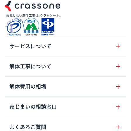
サービスについて
サービスの流れ
解体工事について
サービスのメリット
解体工事の基礎知識
解体費用の相場
クラッソーネの自治体連携
解体工事に関わる法律
解体工事会社の特徴
木造住宅の相場
家じまいの相談窓口
用語集
無料ご相談窓口
鉄骨造住宅の相場
解体工事の流れ
運営会社について
家じまいの相談窓口
よくあるご質問
RC造住宅の相場