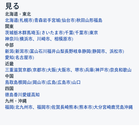
見る
北海道・東北
北海道
札幌市
青森
岩手
宮城
仙台市
秋田
山形
福島
関東
茨城
栃木
群馬
埼玉
さいたま市
千葉
千葉市
東京
神奈川
横浜市
川崎市
相模原市
中部
新潟
新潟市
富山
石川
福井
山梨
長野
岐阜
静岡
静岡市
浜松市
愛知
名古屋市
近畿
三重
滋賀
京都
京都市
大阪
大阪市
堺市
兵庫
神戸市
奈良
和歌山
中国
鳥取
島根
岡山
岡山市
広島
広島市
山口
四国
徳島
香川
愛媛
高知
九州・沖縄
福岡
北九州市
福岡市
佐賀
長崎
熊本
熊本市
大分
宮崎
鹿児島
沖縄