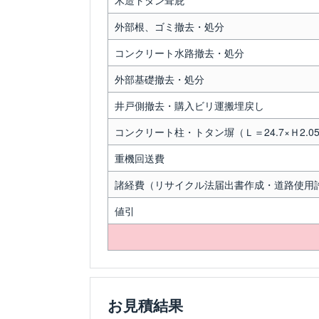
木造トタン葺庇
外部根、ゴミ撤去・処分
コンクリート水路撤去・処分
外部基礎撤去・処分
井戸側撤去・購入ビリ運搬埋戻し
コンクリート柱・トタン塀（Ｌ＝24.7×Ｈ2.0
重機回送費
諸経費（リサイクル法届出書作成・道路使用
値引
お見積結果