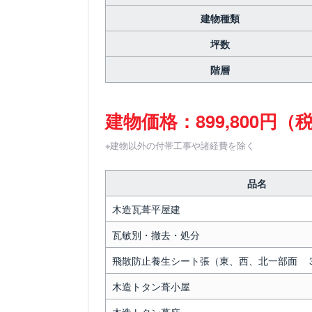
建物種類
坪数
階層
建物価格：899,800円（
※建物以外の付帯工事や諸経費を除く
品名
木造瓦葺平屋建
瓦敏別・撤去・処分
飛散防止養生シート張（東、西、北一部面 
木造トタン葺小屋