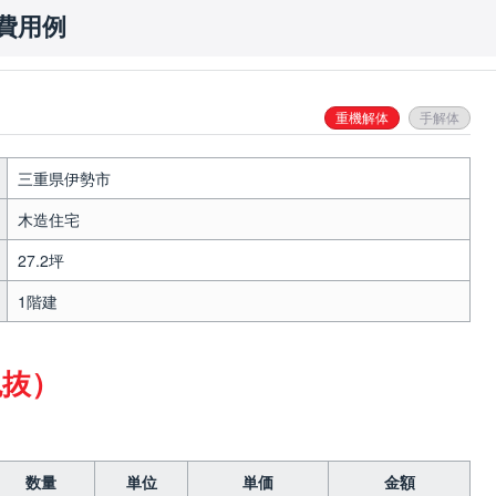
費用例
重機解体
手解体
三重県伊勢市
木造住宅
27.2坪
1階建
税抜）
数量
単位
単価
金額