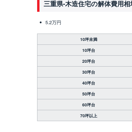
三重県-木造住宅の解体費用相
5.2万円
10坪未満
10坪台
20坪台
30坪台
40坪台
50坪台
60坪台
70坪以上