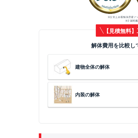
【見積無料】
解体費用を比較し
建物全体の解体
内装の解体