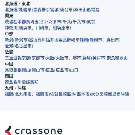
北海道・東北
北海道
札幌市
青森
岩手
宮城
仙台市
秋田
山形
福島
関東
茨城
栃木
群馬
埼玉
さいたま市
千葉
千葉市
東京
神奈川
横浜市
川崎市
相模原市
中部
新潟
新潟市
富山
石川
福井
山梨
長野
岐阜
静岡
静岡市
浜松市
愛知
名古屋市
近畿
三重
滋賀
京都
京都市
大阪
大阪市
堺市
兵庫
神戸市
奈良
和歌山
中国
鳥取
島根
岡山
岡山市
広島
広島市
山口
四国
徳島
香川
愛媛
高知
九州・沖縄
福岡
北九州市
福岡市
佐賀
長崎
熊本
熊本市
大分
宮崎
鹿児島
沖縄