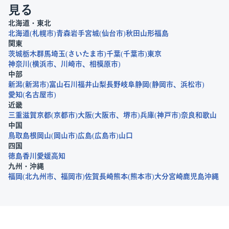
見る
北海道・東北
北海道
札幌市
青森
岩手
宮城
仙台市
秋田
山形
福島
関東
茨城
栃木
群馬
埼玉
さいたま市
千葉
千葉市
東京
神奈川
横浜市
川崎市
相模原市
中部
新潟
新潟市
富山
石川
福井
山梨
長野
岐阜
静岡
静岡市
浜松市
愛知
名古屋市
近畿
三重
滋賀
京都
京都市
大阪
大阪市
堺市
兵庫
神戸市
奈良
和歌山
中国
鳥取
島根
岡山
岡山市
広島
広島市
山口
四国
徳島
香川
愛媛
高知
九州・沖縄
福岡
北九州市
福岡市
佐賀
長崎
熊本
熊本市
大分
宮崎
鹿児島
沖縄