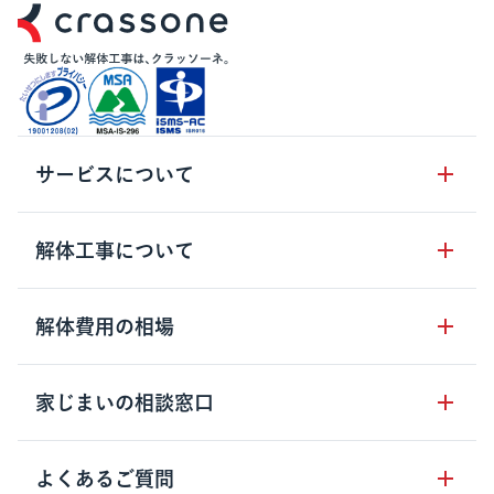
サービスについて
サービスの流れ
解体工事について
サービスのメリット
解体工事の基礎知識
解体費用の相場
クラッソーネの自治体連携
解体工事に関わる法律
解体工事会社の特徴
木造住宅の相場
家じまいの相談窓口
用語集
無料ご相談窓口
鉄骨造住宅の相場
解体工事の流れ
運営会社について
家じまいの相談窓口
よくあるご質問
RC造住宅の相場