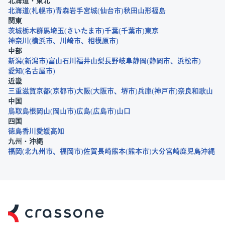
北海道・東北
北海道
札幌市
青森
岩手
宮城
仙台市
秋田
山形
福島
関東
茨城
栃木
群馬
埼玉
さいたま市
千葉
千葉市
東京
神奈川
横浜市
川崎市
相模原市
中部
新潟
新潟市
富山
石川
福井
山梨
長野
岐阜
静岡
静岡市
浜松市
愛知
名古屋市
近畿
三重
滋賀
京都
京都市
大阪
大阪市
堺市
兵庫
神戸市
奈良
和歌山
中国
鳥取
島根
岡山
岡山市
広島
広島市
山口
四国
徳島
香川
愛媛
高知
九州・沖縄
福岡
北九州市
福岡市
佐賀
長崎
熊本
熊本市
大分
宮崎
鹿児島
沖縄