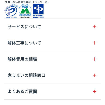
サービスについて
サービスの流れ
解体工事について
サービスのメリット
解体工事の基礎知識
解体費用の相場
クラッソーネの自治体連携
解体工事に関わる法律
解体工事会社の特徴
木造住宅の相場
家じまいの相談窓口
用語集
無料ご相談窓口
鉄骨造住宅の相場
解体工事の流れ
運営会社について
家じまいの相談窓口
よくあるご質問
RC造住宅の相場
解体費用の見方
安心保証パックについて
アパート・長屋の相場
土地活用の種類