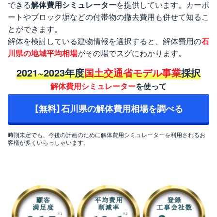
できる
解体費用シミュレーター
を提供しています。カーポ
ートやブロック塀などの付帯物の撤去費用も併せて知るこ
とができます。
解体を検討している建物情報を選択すると、解体費用の
石
川県の地域平均相場
がその場でスグにわかります。
2021~2023年度
国土交通省モデル事業
採択
解体費用シミュレーター
を使って
【無料】石川県の解体費用相場を調べる
時期未定でも、今後の計画のために解体費用シミュレーターを利用されるお
客様が多くいらっしゃいます。