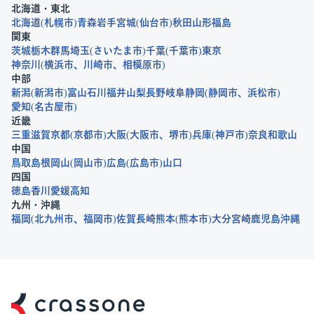
北海道・東北
北海道
札幌市
青森
岩手
宮城
仙台市
秋田
山形
福島
関東
茨城
栃木
群馬
埼玉
さいたま市
千葉
千葉市
東京
神奈川
横浜市
川崎市
相模原市
中部
新潟
新潟市
富山
石川
福井
山梨
長野
岐阜
静岡
静岡市
浜松市
愛知
名古屋市
近畿
三重
滋賀
京都
京都市
大阪
大阪市
堺市
兵庫
神戸市
奈良
和歌山
中国
鳥取
島根
岡山
岡山市
広島
広島市
山口
四国
徳島
香川
愛媛
高知
九州・沖縄
福岡
北九州市
福岡市
佐賀
長崎
熊本
熊本市
大分
宮崎
鹿児島
沖縄