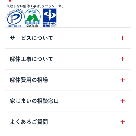
サービスについて
サービスの流れ
解体工事について
サービスのメリット
解体工事の基礎知識
解体費用の相場
クラッソーネの自治体連携
解体工事に関わる法律
解体工事会社の特徴
木造住宅の相場
家じまいの相談窓口
用語集
無料ご相談窓口
鉄骨造住宅の相場
解体工事の流れ
運営会社について
家じまいの相談窓口
よくあるご質問
RC造住宅の相場
解体費用の見方
安心保証パックについて
アパート・長屋の相場