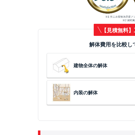
【見積無料】
解体費用を比較し
建物全体の解体
内装の解体