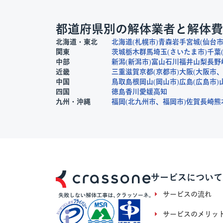
都道府県別の解体業者と解体費
北海道・東北
北海道
札幌市
青森
岩手
宮城
仙台
関東
茨城
栃木
群馬
埼玉
さいたま市
千葉
中部
新潟
新潟市
富山
石川
福井
山梨
長野
近畿
三重
滋賀
京都
京都市
大阪
大阪市
中国
鳥取
島根
岡山
岡山市
広島
広島市
四国
徳島
香川
愛媛
高知
九州・沖縄
福岡
北九州市
福岡市
佐賀
長崎
熊
サービスについて
サービスの流れ
サービスのメリッ