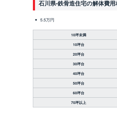
石川県-鉄骨造住宅の解体費用
5.5万円
10坪未満
10坪台
20坪台
30坪台
40坪台
50坪台
60坪台
70坪以上