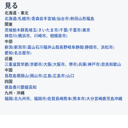
見る
北海道・東北
北海道
札幌市
青森
岩手
宮城
仙台市
秋田
山形
福島
関東
茨城
栃木
群馬
埼玉
さいたま市
千葉
千葉市
東京
神奈川
横浜市
川崎市
相模原市
中部
新潟
新潟市
富山
石川
福井
山梨
長野
岐阜
静岡
静岡市
浜松市
愛知
名古屋市
近畿
三重
滋賀
京都
京都市
大阪
大阪市
堺市
兵庫
神戸市
奈良
和歌山
中国
鳥取
島根
岡山
岡山市
広島
広島市
山口
四国
徳島
香川
愛媛
高知
九州・沖縄
福岡
北九州市
福岡市
佐賀
長崎
熊本
熊本市
大分
宮崎
鹿児島
沖縄