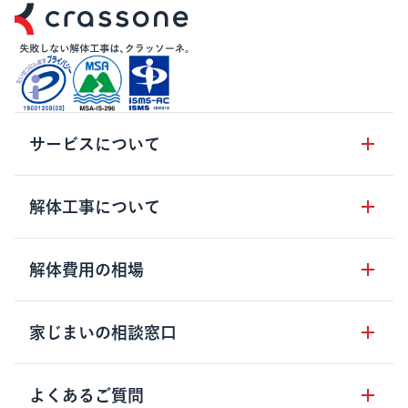
サービスについて
サービスの流れ
解体工事について
サービスのメリット
解体工事の基礎知識
解体費用の相場
クラッソーネの自治体連携
解体工事に関わる法律
解体工事会社の特徴
木造住宅の相場
家じまいの相談窓口
用語集
無料ご相談窓口
鉄骨造住宅の相場
解体工事の流れ
運営会社について
家じまいの相談窓口
よくあるご質問
RC造住宅の相場