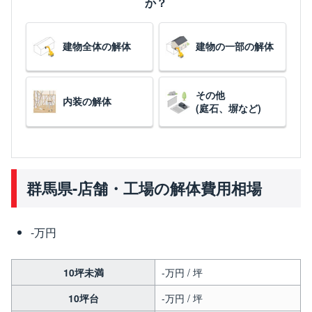
か？
建物全体の解体
建物の一部の解体
その他
内装の解体
(庭石、塀など)
群馬県-店舗・工場の解体費用相場
-万円
10坪未満
-万円 / 坪
10坪台
-万円 / 坪