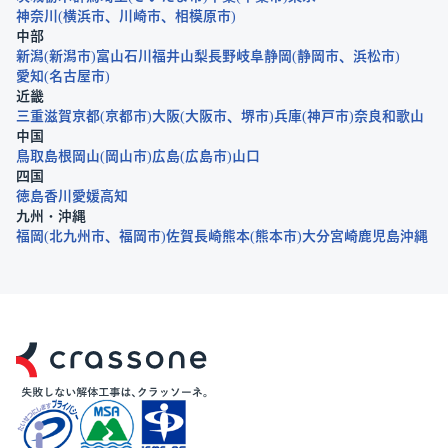
神奈川
横浜市
川崎市
相模原市
中部
新潟
新潟市
富山
石川
福井
山梨
長野
岐阜
静岡
静岡市
浜松市
愛知
名古屋市
近畿
三重
滋賀
京都
京都市
大阪
大阪市
堺市
兵庫
神戸市
奈良
和歌山
中国
鳥取
島根
岡山
岡山市
広島
広島市
山口
四国
徳島
香川
愛媛
高知
九州・沖縄
福岡
北九州市
福岡市
佐賀
長崎
熊本
熊本市
大分
宮崎
鹿児島
沖縄