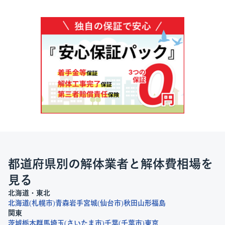
都道府県別の解体業者と解体費相場を
見る
北海道・東北
北海道
札幌市
青森
岩手
宮城
仙台市
秋田
山形
福島
関東
茨城
栃木
群馬
埼玉
さいたま市
千葉
千葉市
東京