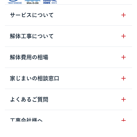
サービスについて
サービスの流れ
解体工事について
サービスのメリット
解体工事の基礎知識
解体費用の相場
クラッソーネの自治体連携
解体工事に関わる法律
解体工事会社の特徴
木造住宅の相場
家じまいの相談窓口
用語集
無料ご相談窓口
鉄骨造住宅の相場
解体工事の流れ
運営会社について
家じまいの相談窓口
よくあるご質問
RC造住宅の相場
解体費用の見方
安心保証パックについて
アパート・長屋の相場
土地活用の種類
クラッソーネの利用方法
工事会社様へ
お客さまの声
ビル・マンションの相場
大型物件の解体工事
工事の進め方
空き家の処分を検討のお客様へ