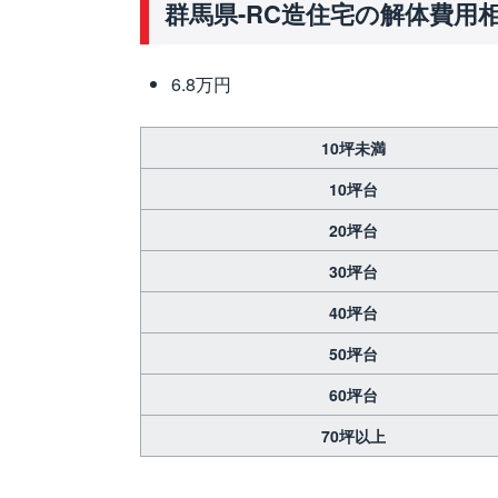
群馬県-RC造住宅の解体費用
6.8万円
10坪未満
10坪台
20坪台
30坪台
40坪台
50坪台
60坪台
70坪以上