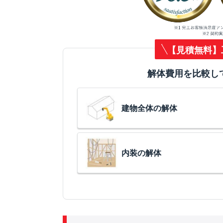
【見積無料】
解体費用を比較し
建物全体の解体
内装の解体