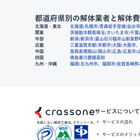
都道府県別の解体業者と解体費
北海道・東北
北海道
札幌市
青森
岩手
宮城
仙台
関東
茨城
栃木
群馬
埼玉
さいたま市
千葉
中部
新潟
新潟市
富山
石川
福井
山梨
長野
近畿
三重
滋賀
京都
京都市
大阪
大阪市
中国
鳥取
島根
岡山
岡山市
広島
広島市
四国
徳島
香川
愛媛
高知
九州・沖縄
福岡
北九州市
福岡市
佐賀
長崎
熊
サービスについて
サービスの流れ
サービスのメリッ