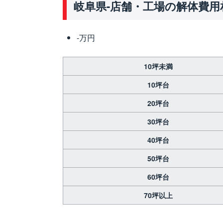
岐阜県-店舗・工場の解体費用
-万円
10坪未満
10坪台
20坪台
30坪台
40坪台
50坪台
60坪台
70坪以上