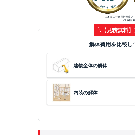
【見積無料】
解体費用を比較し
建物全体の解体
内装の解体