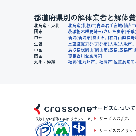
都道府県別の解体業者と解体費
北海道・東北
北海道
札幌市
青森
岩手
宮城
仙台
関東
茨城
栃木
群馬
埼玉
さいたま市
千葉
中部
新潟
新潟市
富山
石川
福井
山梨
長野
近畿
三重
滋賀
京都
京都市
大阪
大阪市
中国
鳥取
島根
岡山
岡山市
広島
広島市
四国
徳島
香川
愛媛
高知
九州・沖縄
福岡
北九州市
福岡市
佐賀
長崎
熊
サービスについて
サービスの流れ
サービスのメリッ