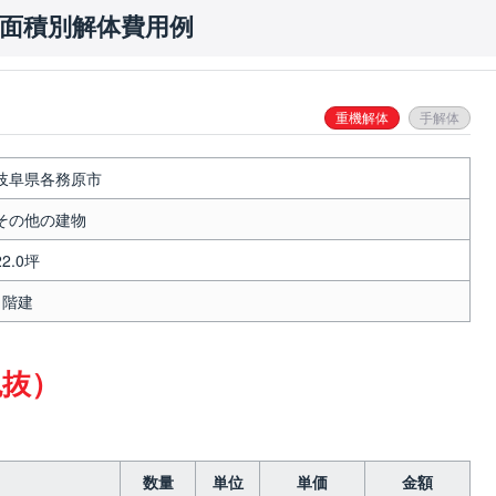
の面積別解体費用例
重機解体
手解体
岐阜県各務原市
その他の建物
22.0坪
1階建
税抜）
数量
単位
単価
金額