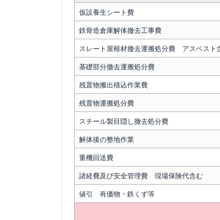
仮設養生シート費
鉄骨造倉庫解体撤去工事費
スレート屋根材撤去運搬処分費 アスベスト
基礎部分撤去運搬処分費
残置物搬出積込作業費
残置物運搬処分費
スチール製目隠し撤去処分費
解体後の整地作業
重機回送費
諸経費及び安全管理費 現場保険代含む
値引 有価物・鉄くず等