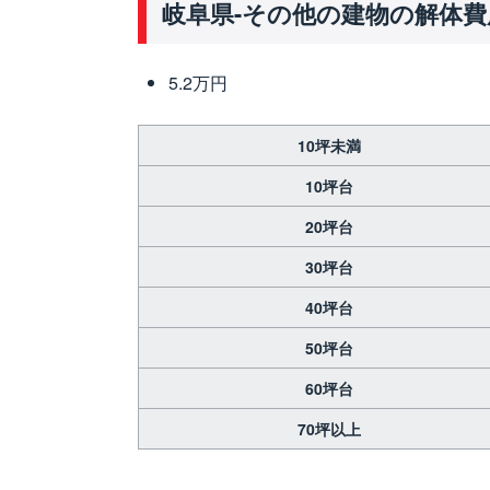
岐阜県-その他の建物の解体費
5.2万円
10坪未満
10坪台
20坪台
30坪台
40坪台
50坪台
60坪台
70坪以上