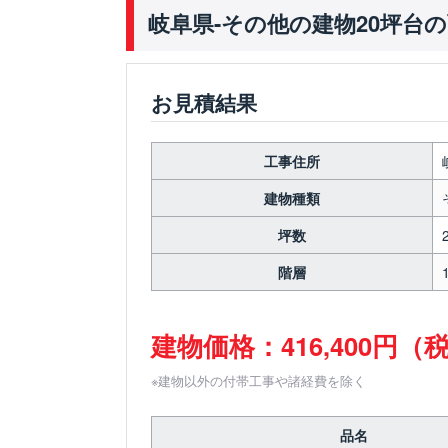
岐阜県-その他の建物20坪台
お見積結果
工事住所
建物種類
坪数
階層
建物価格：416,400円（
※建物以外の付帯工事や諸経費を除く
品名