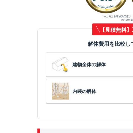
【見積無料】
解体費用を比較し
建物全体の解体
内装の解体