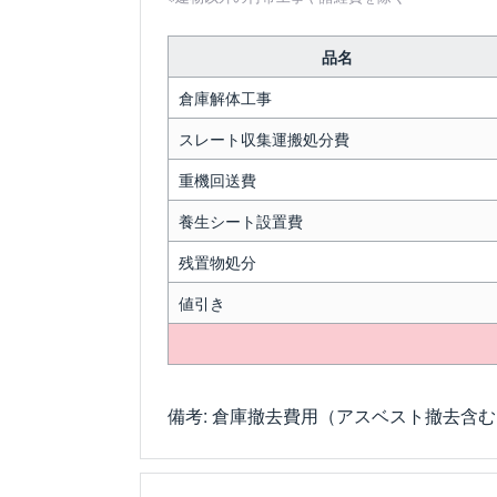
品名
倉庫解体工事
スレート収集運搬処分費
重機回送費
養生シート設置費
残置物処分
値引き
備考: 倉庫撤去費用（アスベスト撤去含