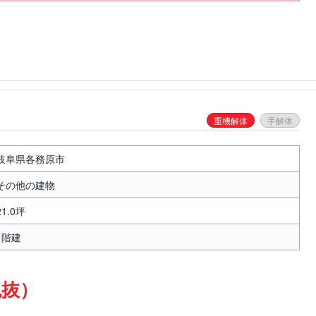
重機解体
手解体
岐阜県各務原市
その他の建物
21.0坪
1階建
税抜）