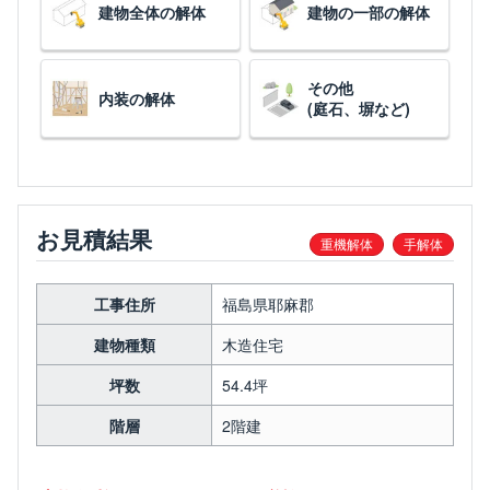
建物全体の解体
建物の一部の解体
その他
内装の解体
(庭石、塀など)
お見積結果
重機解体
手解体
工事住所
福島県耶麻郡
建物種類
木造住宅
坪数
54.4坪
階層
2階建