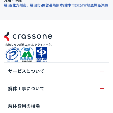
九州・沖縄
福岡
北九州市
福岡市
佐賀
長崎
熊本
熊本市
大分
宮崎
鹿児島
沖縄
サービスについて
サービスの流れ
解体工事について
サービスのメリット
解体工事の基礎知識
解体費用の相場
クラッソーネの自治体連携