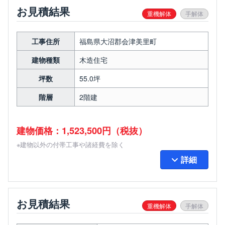
お見積結果
重機解体
手解体
工事住所
福島県大沼郡会津美里町
建物種類
木造住宅
坪数
55.0坪
階層
2階建
建物価格：1,523,500円（税抜）
※建物以外の付帯工事や諸経費を除く
詳細
お見積結果
重機解体
手解体