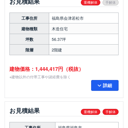
お見積結果
重機解体
手解体
工事住所
福島県会津若松市
建物種類
木造住宅
坪数
56.37坪
階層
2階建
建物価格：1,444,417円（税抜）
※建物以外の付帯工事や諸経費を除く
詳細
お見積結果
重機解体
手解体
工事住所
福島県福島市