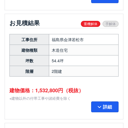
お見積結果
重機解体
手解体
工事住所
福島県会津若松市
建物種類
木造住宅
坪数
54.4坪
階層
2階建
建物価格：1,532,800円（税抜）
※建物以外の付帯工事や諸経費を除く
詳細