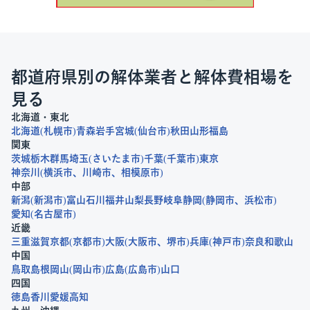
都道府県別の解体業者と解体費相場を
見る
北海道・東北
北海道
札幌市
青森
岩手
宮城
仙台市
秋田
山形
福島
関東
茨城
栃木
群馬
埼玉
さいたま市
千葉
千葉市
東京
神奈川
横浜市
川崎市
相模原市
中部
新潟
新潟市
富山
石川
福井
山梨
長野
岐阜
静岡
静岡市
浜松市
愛知
名古屋市
近畿
三重
滋賀
京都
京都市
大阪
大阪市
堺市
兵庫
神戸市
奈良
和歌山
中国
鳥取
島根
岡山
岡山市
広島
広島市
山口
四国
徳島
香川
愛媛
高知