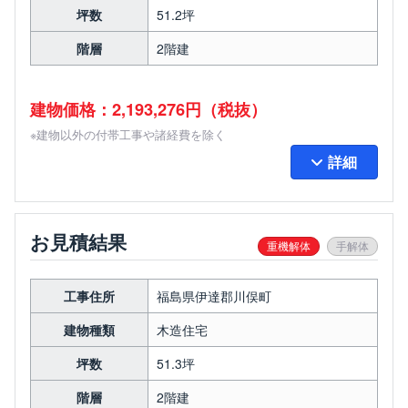
坪数
51.2坪
階層
2階建
建物価格：2,193,276円（税抜）
※建物以外の付帯工事や諸経費を除く
詳細
お見積結果
重機解体
手解体
工事住所
福島県伊達郡川俣町
建物種類
木造住宅
坪数
51.3坪
階層
2階建