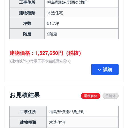
工事住所
福島県耶麻郡西会津町
建物種類
木造住宅
坪数
51.7坪
階層
2階建
建物価格：1,527,650円（税抜）
※建物以外の付帯工事や諸経費を除く
詳細
お見積結果
重機解体
手解体
工事住所
福島県伊達郡桑折町
建物種類
木造住宅