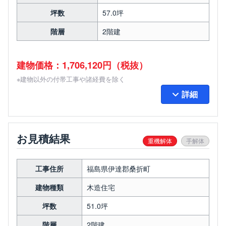
坪数
57.0坪
階層
2階建
建物価格：1,706,120円（税抜）
※建物以外の付帯工事や諸経費を除く
詳細
お見積結果
重機解体
手解体
工事住所
福島県伊達郡桑折町
建物種類
木造住宅
坪数
51.0坪
階層
2階建