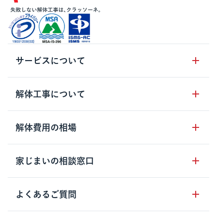
サービスについて
サービスの流れ
解体工事について
サービスのメリット
解体工事の基礎知識
解体費用の相場
クラッソーネの自治体連携
解体工事に関わる法律
解体工事会社の特徴
木造住宅の相場
家じまいの相談窓口
用語集
無料ご相談窓口
鉄骨造住宅の相場
解体工事の流れ
運営会社について
家じまいの相談窓口
よくあるご質問
RC造住宅の相場
解体費用の見方
安心保証パックについて
アパート・長屋の相場