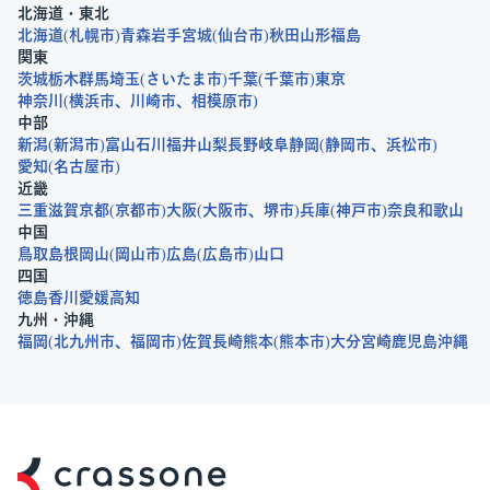
北海道・東北
北海道
札幌市
青森
岩手
宮城
仙台市
秋田
山形
福島
関東
茨城
栃木
群馬
埼玉
さいたま市
千葉
千葉市
東京
神奈川
横浜市
川崎市
相模原市
中部
新潟
新潟市
富山
石川
福井
山梨
長野
岐阜
静岡
静岡市
浜松市
愛知
名古屋市
近畿
三重
滋賀
京都
京都市
大阪
大阪市
堺市
兵庫
神戸市
奈良
和歌山
中国
鳥取
島根
岡山
岡山市
広島
広島市
山口
四国
徳島
香川
愛媛
高知
九州・沖縄
福岡
北九州市
福岡市
佐賀
長崎
熊本
熊本市
大分
宮崎
鹿児島
沖縄