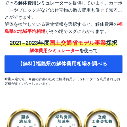
できる
解体費用シミュレーター
を提供しています。カーポ
ートやブロック塀などの付帯物の撤去費用も併せて知るこ
とができます。
解体を検討している建物情報を選択すると、解体費用の
福
島県の地域平均相場
がその場でスグにわかります。
2021~2023年度
国土交通省モデル事業
採択
解体費用シミュレーター
を使って
【無料】福島県の解体費用相場を調べる
時期未定でも、今後の計画のために解体費用シミュレーターを利用されるお
客様が多くいらっしゃいます。