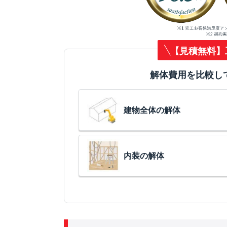
【見積無料】
解体費用を比較し
建物全体の解体
内装の解体