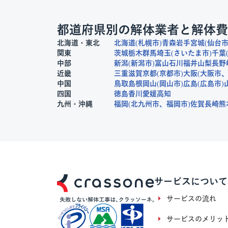
都道府県別の解体業者と解体費
北海道・東北
北海道
札幌市
青森
岩手
宮城
仙台
関東
茨城
栃木
群馬
埼玉
さいたま市
千葉
中部
新潟
新潟市
富山
石川
福井
山梨
長野
近畿
三重
滋賀
京都
京都市
大阪
大阪市
中国
鳥取
島根
岡山
岡山市
広島
広島市
四国
徳島
香川
愛媛
高知
九州・沖縄
福岡
北九州市
福岡市
佐賀
長崎
熊
サービスについて
サービスの流れ
サービスのメリッ