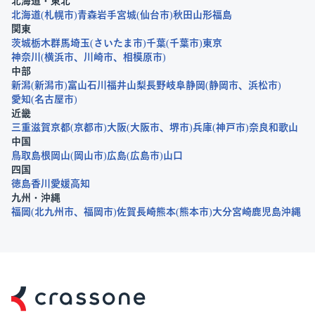
北海道・東北
北海道
札幌市
青森
岩手
宮城
仙台市
秋田
山形
福島
関東
茨城
栃木
群馬
埼玉
さいたま市
千葉
千葉市
東京
神奈川
横浜市
川崎市
相模原市
中部
新潟
新潟市
富山
石川
福井
山梨
長野
岐阜
静岡
静岡市
浜松市
愛知
名古屋市
近畿
三重
滋賀
京都
京都市
大阪
大阪市
堺市
兵庫
神戸市
奈良
和歌山
中国
鳥取
島根
岡山
岡山市
広島
広島市
山口
四国
徳島
香川
愛媛
高知
九州・沖縄
福岡
北九州市
福岡市
佐賀
長崎
熊本
熊本市
大分
宮崎
鹿児島
沖縄