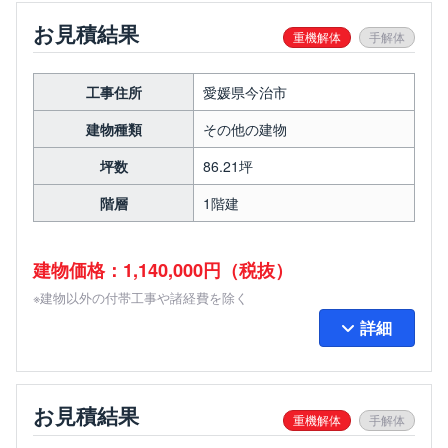
お見積結果
重機解体
手解体
工事住所
愛媛県今治市
建物種類
その他の建物
坪数
86.21坪
階層
1階建
建物価格：1,140,000円（税抜）
※建物以外の付帯工事や諸経費を除く
詳細
お見積結果
重機解体
手解体