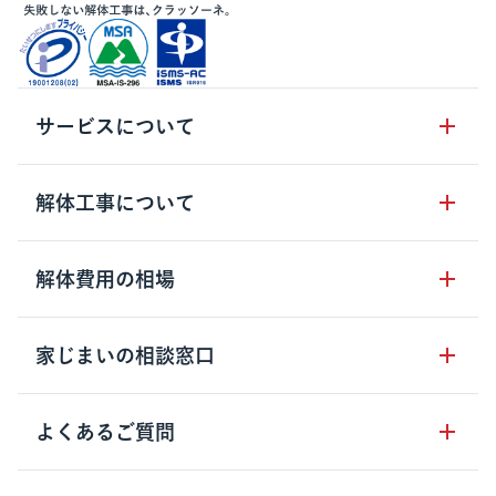
サービスについて
サービスの流れ
解体工事について
サービスのメリット
解体工事の基礎知識
解体費用の相場
クラッソーネの自治体連携
解体工事に関わる法律
解体工事会社の特徴
木造住宅の相場
家じまいの相談窓口
用語集
無料ご相談窓口
鉄骨造住宅の相場
解体工事の流れ
運営会社について
家じまいの相談窓口
よくあるご質問
RC造住宅の相場
解体費用の見方
安心保証パックについて
アパート・長屋の相場
土地活用の種類