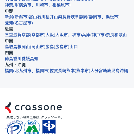
神奈川
横浜市
川崎市
相模原市
中部
新潟
新潟市
富山
石川
福井
山梨
長野
岐阜
静岡
静岡市
浜松市
愛知
名古屋市
近畿
三重
滋賀
京都
京都市
大阪
大阪市
堺市
兵庫
神戸市
奈良
和歌山
中国
鳥取
島根
岡山
岡山市
広島
広島市
山口
四国
徳島
香川
愛媛
高知
九州・沖縄
福岡
北九州市
福岡市
佐賀
長崎
熊本
熊本市
大分
宮崎
鹿児島
沖縄