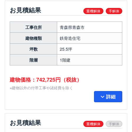
お見積結果
重機解体
手解体
工事住所
青森県青森市
建物種類
鉄骨造住宅
坪数
25.5坪
階層
1階建
建物価格：742,725円（税抜）
※建物以外の付帯工事や諸経費を除く
詳細
お見積結果
重機解体
手解体