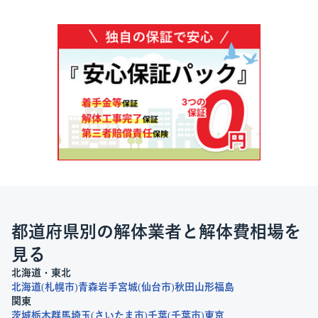
都道府県別の解体業者と解体費相場を
見る
北海道・東北
北海道
札幌市
青森
岩手
宮城
仙台市
秋田
山形
福島
関東
茨城
栃木
群馬
埼玉
さいたま市
千葉
千葉市
東京