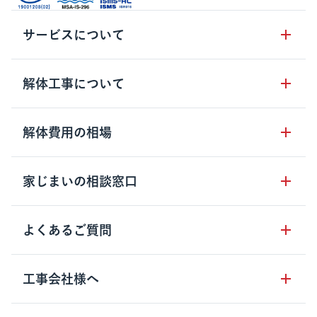
サービスについて
サービスの流れ
解体工事について
サービスのメリット
解体工事の基礎知識
解体費用の相場
クラッソーネの自治体連携
解体工事に関わる法律
解体工事会社の特徴
木造住宅の相場
家じまいの相談窓口
用語集
無料ご相談窓口
鉄骨造住宅の相場
解体工事の流れ
運営会社について
家じまいの相談窓口
よくあるご質問
RC造住宅の相場
解体費用の見方
安心保証パックについて
アパート・長屋の相場
土地活用の種類
クラッソーネの利用方法
工事会社様へ
お客さまの声
ビル・マンションの相場
大型物件の解体工事
工事の進め方
空き家の処分を検討のお客様へ