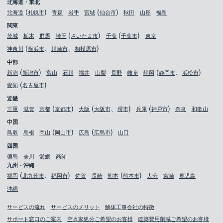
北海道・東北
北海道
札幌市
青森
岩手
宮城
仙台市
秋田
山形
福島
関東
茨城
栃木
群馬
埼玉
さいたま市
千葉
千葉市
東京
神奈川
横浜市
川崎市
相模原市
中部
新潟
新潟市
富山
石川
福井
山梨
長野
岐阜
静岡
静岡市
浜松市
愛知
名古屋市
近畿
三重
滋賀
京都
京都市
大阪
大阪市
堺市
兵庫
神戸市
奈良
和歌山
中国
鳥取
島根
岡山
岡山市
広島
広島市
山口
四国
徳島
香川
愛媛
高知
九州・沖縄
福岡
北九州市
福岡市
佐賀
長崎
熊本
熊本市
大分
宮崎
鹿児島
沖縄
サービスの流れ
サービスのメリット
解体工事会社の特徴
サポート窓口のご案内
空き家処分ご希望のお客様
建築費用削減ご希望のお客様