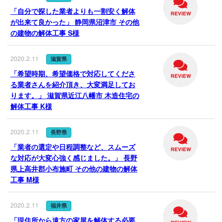
「自分で探した業者よりも一割安く解体
が出来て良かった」 静岡県沼津市 その他
の建物の解体工事 S様
2020.2.11
滋賀県
「希望時期、希望価格で対応してくださ
る業者さんを紹介頂き、大変満足してお
ります。」 滋賀県近江八幡市 木造住宅の
解体工事 K様
2020.2.11
長野県
「業者の選定や日程調整など、スムーズ
な対応が大変心強く感じました。」 長野
県上高井郡小布施町 その他の建物の解体
工事 M様
2020.2.11
福井県
「現住所から遠方の家屋を解体する必要