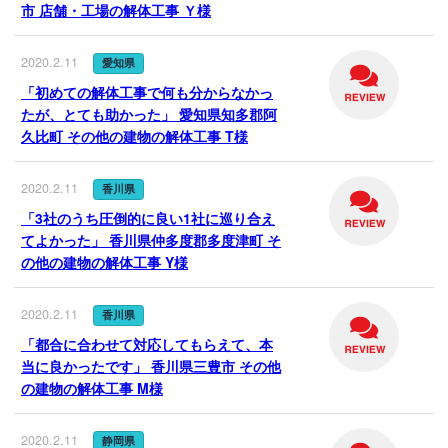
クラッソーネ安心保証パックにつ
市 店舗・工場の解体工事 Ｙ様
いて
2020.2.11
解体費用の相場を見る
愛知県
「初めての解体工事で何も分からなかっ
地域別の解体業者と相場情報
たが、とても助かった」 愛知県知多郡阿
久比町 その他の建物の解体工事 T様
解体工事の流れ
解体工事のよくある質問
2020.2.11
香川県
「3社のうち圧倒的に良い1社に巡り合え
解体工事お役立ち情報
てよかった」 香川県仲多度郡多度津町 そ
利用規約
の他の建物の解体工事 Y様
口コミに関するガイドライン
2020.2.11
香川県
解体業者の方へ
「都合に合わせて対応してもらえて、本
当に良かったです」 香川県三豊市 その他
の建物の解体工事 M様
2020.2.11
静岡県