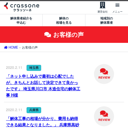
【無料】一括見積もりを申込む
運営会社
メニュー
解体業者紹介を
解体の
地域別の
0120-479-033
申込む
相場を見る
解体業者
平日9:00-18:00
お客様の声
サービスの流れ
サービスのメリット
HOME
お客様の声
解体業者の特徴
2020.2.11
埼玉県
サポート窓口のご案内
「ネット申し込みで最初は心配でした
が、きちんとお話して決定できて良かっ
運営会社について
たです」 埼玉県川口市 木造住宅の解体工
事 H様
空き家処分をご希望のお客様
建築費用削減をご希望のお客様
2020.2.11
兵庫県
「解体工事の相場が分かり、費用も納得
大型物件解体をご希望のお客様
できる結果となりました。」 兵庫県高砂