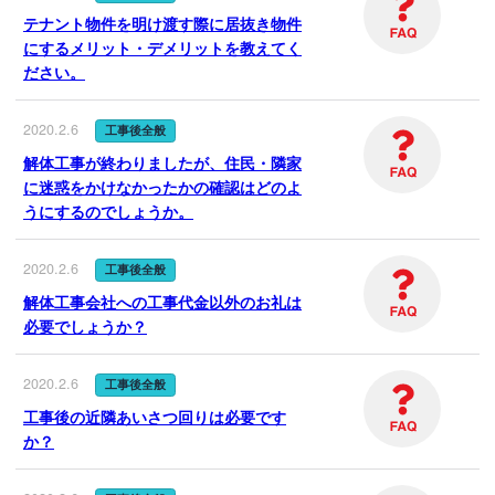
クラッソーネ安心保証パックにつ
いて
テナント物件を明け渡す際に居抜き物件
にするメリット・デメリットを教えてく
解体費用の相場を見る
ださい。
地域別の解体業者と相場情報
2020.2.6
工事後全般
解体工事の流れ
解体工事が終わりましたが、住民・隣家
に迷惑をかけなかったかの確認はどのよ
解体工事のよくある質問
うにするのでしょうか。
解体工事お役立ち情報
2020.2.6
工事後全般
利用規約
解体工事会社への工事代金以外のお礼は
必要でしょうか？
口コミに関するガイドライン
解体業者の方へ
2020.2.6
工事後全般
工事後の近隣あいさつ回りは必要です
か？