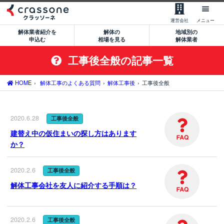
【無料】一括見積もりを申込む
運営会社
メニュー
解体業者紹介を
解体の
地域別の
0120-479-033
申込む
相場を見る
解体業者
平日9:00-18:00
工事後全般の記事一覧
サービスの流れ
サービスのメリット
HOME
解体工事のよくある質問
解体工事後
工事後全般
解体業者の特徴
2020.6.28
工事後全般
サポート窓口のご案内
建替え中の仮住まいの探し方はあります
か？
運営会社について
空き家処分をご希望のお客様
2020.2.6
工事後全般
解体工事会社を友人に紹介する手順は？
建築費用削減をご希望のお客様
大型物件解体をご希望のお客様
2020.2.6
工事後全般