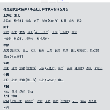
都道府県別の解体工事会社と解体費用相場を見る
北海道・東北
北海道
札幌市
青森
岩手
宮城
仙台市
秋田
山形
福島
関東
茨城
栃木
群馬
埼玉
さいたま市
千葉
千葉市
東京
神奈川
横浜市
川崎市
相模原市
中部
新潟
新潟市
富山
石川
福井
山梨
長野
岐阜
静岡
静岡市
浜松市
愛知
名古屋市
近畿
三重
滋賀
京都
京都市
大阪
大阪市
堺市
兵庫
神戸市
奈良
和歌山
中国
鳥取
島根
岡山
岡山市
広島
広島市
山口
四国
徳島
香川
愛媛
高知
九州・沖縄
福岡
北九州市
福岡市
佐賀
長崎
熊本
熊本市
大分
宮崎
鹿児島
沖縄