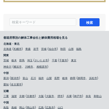
都道府県別の解体工事会社と解体費用相場を見る
北海道・東北
北海道
札幌市
青森
岩手
宮城
仙台市
秋田
山形
福島
関東
茨城
栃木
群馬
埼玉
さいたま市
千葉
千葉市
東京
神奈川
横浜市
川崎市
相模原市
中部
新潟
新潟市
富山
石川
福井
山梨
長野
岐阜
静岡
静岡市
浜松市
愛知
名古屋市
近畿
三重
滋賀
京都
京都市
大阪
大阪市
堺市
兵庫
神戸市
奈良
和歌山
中国
鳥取
島根
岡山
岡山市
広島
広島市
山口