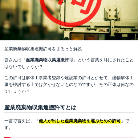
クラッソーネ安心保証パックにつ
いて
解体費用の相場を見る
地域別の解体業者と相場情報
解体工事の流れ
産業廃棄物収集運搬許可をまるっと解説
解体工事のよくある質問
皆さんは『
産業廃棄物収集運搬許可
』という言葉を耳にされたこと
はないでしょうか？
解体工事お役立ち情報
この許可は解体工事業者登録や建設業の許可と併せて、建物解体工
利用規約
事を検討する上では欠かせないものなのですが、その正体は何なの
でしょうか？
口コミに関するガイドライン
解体業者の方へ
産業廃棄物収集運搬許可とは
一言で言えば、『
他人が出した産業廃棄物を運ぶための許可
』で
す。