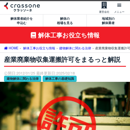
【無料】一括見積もりを申込む
運営会社
メニュー
解体業者紹介を
解体の
地域別の
0120-479-033
申込む
相場を見る
解体業者
平日9:00-18:00
解体工事お役立ち情報
サービスの流れ
サービスのメリット
HOME
解体工事お役立ち情報
建物解体に関わる法律
産業廃棄物収集運搬許
産業廃棄物収集運搬許可をまるっと解説
解体業者の特徴
サポート窓口のご案内
公開日:2012/01/25 最終更新日:2025/02/18
建物解体に関わる法律
解体工事の基礎知識
運営会社について
空き家処分をご希望のお客様
建築費用削減をご希望のお客様
大型物件解体をご希望のお客様