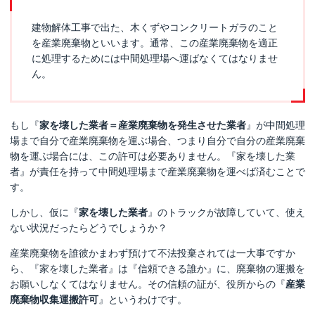
建物解体工事で出た、木くずやコンクリートガラのこと
を産業廃棄物といいます。通常、この産業廃棄物を適正
に処理するためには中間処理場へ運ばなくてはなりませ
ん。
もし『
家を壊した業者＝産業廃棄物を発生させた業者
』が中間処理
場まで自分で産業廃棄物を運ぶ場合、つまり自分で自分の産業廃棄
物を運ぶ場合には、この許可は必要ありません。『家を壊した業
者』が責任を持って中間処理場まで産業廃棄物を運べば済むことで
す。
しかし、仮に『
家を壊した業者
』のトラックが故障していて、使え
ない状況だったらどうでしょうか？
産業廃棄物を誰彼かまわず預けて不法投棄されては一大事ですか
ら、『家を壊した業者』は『信頼できる誰か』に、廃棄物の運搬を
お願いしなくてはなりません。その信頼の証が、役所からの『
産業
廃棄物収集運搬許可
』というわけです。