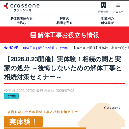
【無料】一括見積もりを申込む
運営会社
メニュー
解体業者紹介を
解体の
地域別の
0120-479-033
申込む
相場を見る
解体業者
平日9:00-18:00
解体工事お役立ち情報
サービスの流れ
サービスのメリット
HOME
解体工事お役立ち情報
その他
【2026.8.23開催】実体験！相続の
【2026.8.23開催】実体験！相続の闇と実
解体業者の特徴
家の処分 ～後悔しないための解体工事と
サポート窓口のご案内
相続対策セミナー～
運営会社について
公開日:2026/07/02 最終更新日:2026/07/02
空き家処分をご希望のお客様
その他
建築費用削減をご希望のお客様
大型物件解体をご希望のお客様