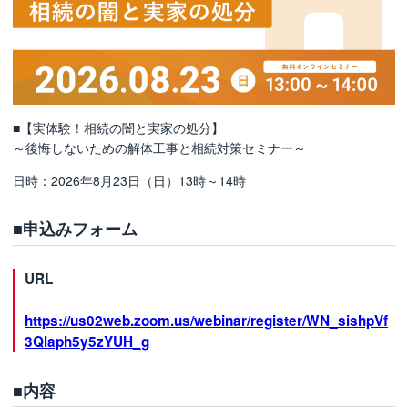
クラッソーネ安心保証パックにつ
いて
解体費用の相場を見る
地域別の解体業者と相場情報
■【実体験！相続の闇と実家の処分】
解体工事の流れ
～後悔しないための解体工事と相続対策セミナー～
解体工事のよくある質問
日時：2026年8月23日（日）13時～14時
解体工事お役立ち情報
■申込みフォーム
利用規約
口コミに関するガイドライン
URL
解体業者の方へ
https://us02web.zoom.us/webinar/register/WN_sishpVf
3Qlaph5y5zYUH_g
■内容