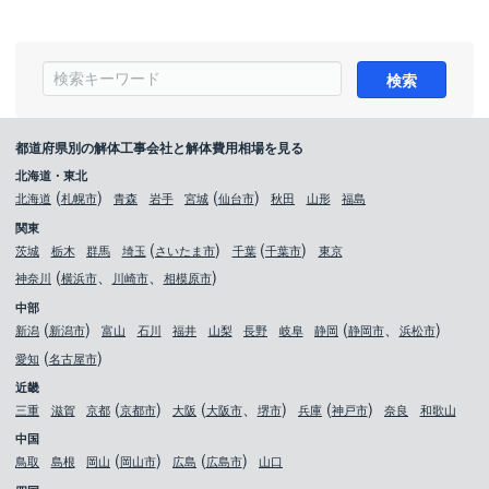
都道府県別の解体工事会社と解体費用相場を見る
北海道・東北
北海道
札幌市
青森
岩手
宮城
仙台市
秋田
山形
福島
関東
茨城
栃木
群馬
埼玉
さいたま市
千葉
千葉市
東京
神奈川
横浜市
川崎市
相模原市
中部
新潟
新潟市
富山
石川
福井
山梨
長野
岐阜
静岡
静岡市
浜松市
愛知
名古屋市
近畿
三重
滋賀
京都
京都市
大阪
大阪市
堺市
兵庫
神戸市
奈良
和歌山
中国
鳥取
島根
岡山
岡山市
広島
広島市
山口