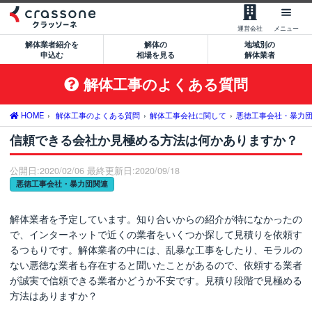
【無料】一括見積もりを申込む
運営会社
メニュー
解体業者紹介を
解体の
地域別の
0120-479-033
申込む
相場を見る
解体業者
平日9:00-18:00
解体工事のよくある質問
サービスの流れ
サービスのメリット
HOME
解体工事のよくある質問
解体工事会社に関して
悪徳工事会社・暴力
信頼できる会社か見極める方法は何かありますか？
解体業者の特徴
公開日:2020/02/06 最終更新日:2020/09/18
サポート窓口のご案内
悪徳工事会社・暴力団関連
運営会社について
解体業者を予定しています。知り合いからの紹介が特になかったの
空き家処分をご希望のお客様
で、インターネットで近くの業者をいくつか探して見積りを依頼す
るつもりです。解体業者の中には、乱暴な工事をしたり、モラルの
建築費用削減をご希望のお客様
ない悪徳な業者も存在すると聞いたことがあるので、依頼する業者
が誠実で信頼できる業者かどうか不安です。見積り段階で見極める
大型物件解体をご希望のお客様
方法はありますか？