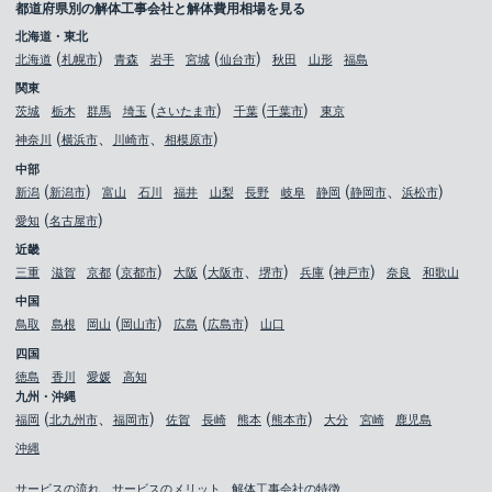
都道府県別の解体工事会社と解体費用相場を見る
北海道・東北
北海道
札幌市
青森
岩手
宮城
仙台市
秋田
山形
福島
関東
茨城
栃木
群馬
埼玉
さいたま市
千葉
千葉市
東京
神奈川
横浜市
川崎市
相模原市
中部
新潟
新潟市
富山
石川
福井
山梨
長野
岐阜
静岡
静岡市
浜松市
愛知
名古屋市
近畿
三重
滋賀
京都
京都市
大阪
大阪市
堺市
兵庫
神戸市
奈良
和歌山
中国
鳥取
島根
岡山
岡山市
広島
広島市
山口
四国
徳島
香川
愛媛
高知
九州・沖縄
福岡
北九州市
福岡市
佐賀
長崎
熊本
熊本市
大分
宮崎
鹿児島
沖縄
サービスの流れ
サービスのメリット
解体工事会社の特徴