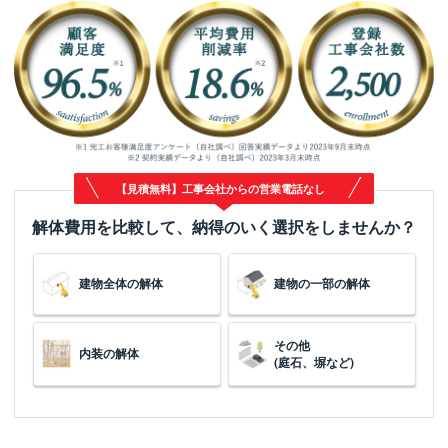
クラッソーネ安心保証パックにつ
いて
解体費用の相場を見る
地域別の解体業者と相場情報
解体工事の流れ
解体工事のよくある質問
【見積無料】工事会社からの営業電話なし
解体工事お役立ち情報
解体費用を比較して、納得のいく選択をしませんか？
利用規約
建物全体の解体
建物の一部の解体
口コミに関するガイドライン
解体業者の方へ
その他
内装の解体
(庭石、塀など)