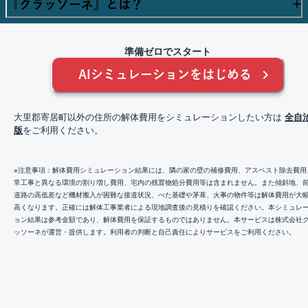
『クラッソーネ』とは？
準備ゼロでスタート
AIシミュレーションをはじめる
大里郡寄居町以外の住所の解体費用をシミュレーションしたい方は
全自
版
をご利用ください。
※注意事項：
解体費用シミュレーション結果には、隣の家の壁の補修費用、アスベスト除去費用
常工事と異なる環境の割り増し費用、宅内の残置物処分費用等は含まれません。また傾斜地、
道路の高低差など機材搬入が困難な接道状況、べた基礎や茅葺、火事の物件等は解体費用が大
高くなります。正確には解体工事業者による現地調査後の見積りを確認ください。本シミュレ
ョン結果は参考金額であり、解体費用を保証するものではありません。
本サービスは株式会社
ッソーネが運営・提供します。利用者の判断と自己責任によりサービスをご利用ください。