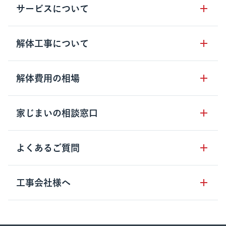
サービスについて
サービスの流れ
解体工事について
サービスのメリット
解体工事の基礎知識
解体費用の相場
クラッソーネの自治体連携
解体工事に関わる法律
解体工事会社の特徴
木造住宅の相場
家じまいの相談窓口
用語集
無料ご相談窓口
鉄骨造住宅の相場
解体工事の流れ
運営会社について
家じまいの相談窓口
よくあるご質問
RC造住宅の相場
解体費用の見方
安心保証パックについて
アパート・長屋の相場
土地活用の種類
クラッソーネの利用方法
工事会社様へ
お客さまの声
ビル・マンションの相場
大型物件の解体工事
工事の進め方
空き家の処分を検討のお客様へ
店舗・工場の相場
登録をご希望の工事会社様
セミナー
費用・見積り・税金
建築費用の削減をご検討のお客様へ