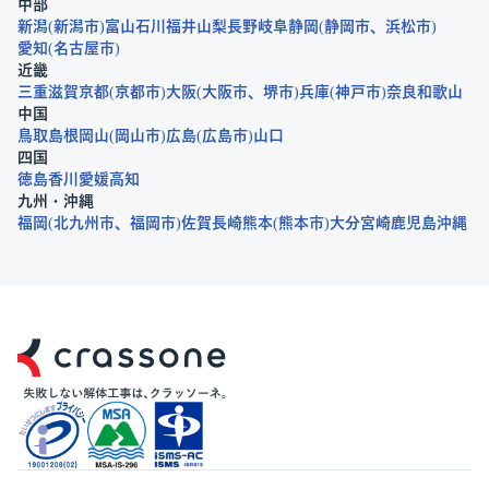
中部
新潟
新潟市
富山
石川
福井
山梨
長野
岐阜
静岡
静岡市
浜松市
愛知
名古屋市
近畿
三重
滋賀
京都
京都市
大阪
大阪市
堺市
兵庫
神戸市
奈良
和歌山
中国
鳥取
島根
岡山
岡山市
広島
広島市
山口
四国
徳島
香川
愛媛
高知
九州・沖縄
福岡
北九州市
福岡市
佐賀
長崎
熊本
熊本市
大分
宮崎
鹿児島
沖縄