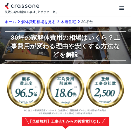
ホーム
解体費用相場を見る
木造住宅
30坪台
30坪の家解体費用の相場はいくら？工
事費用が変わる理由や安くする方法な
どを解説
【見積無料】工事会社からの営業電話なし