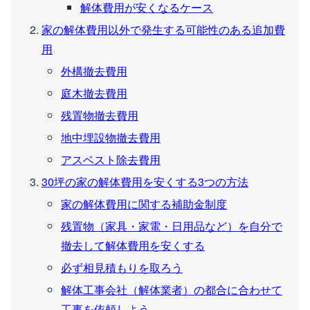
解体費用が安くなるケース
家の解体費用以外で発生する可能性のある追加費
用
外構撤去費用
庭木撤去費用
残置物撤去費用
地中埋設物撤去費用
アスベスト除去費用
30坪の家の解体費用を安くする3つの方法
家の解体費用に関する補助金制度
残置物（家具・家電・日用品など）を自分で
撤去して解体費用を安くする
必ず相見積もりを取ろう
解体工事会社（解体業者）の都合に合わせて
工事を依頼しよう