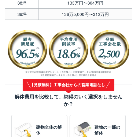
38坪
133万円〜304万円
39坪
136万5,000円〜312万円
【見積無料】工事会社からの営業電話なし
解体費用を比較して、納得のいく選択をしません
か？
建物全体の解
建物の一部の
体
解体