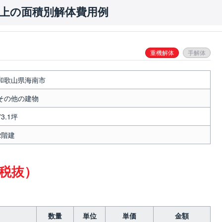
以上の面積別解体費用例
重機解体
手解体
和歌山県海南市
その他の建物
73.1坪
2階建
（税抜）
数量
単位
単価
金額