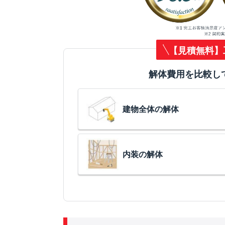
【見積無料】
解体費用を比較し
建物全体の解体
内装の解体