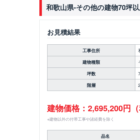
和歌山県-その他の建物70坪
お見積結果
工事住所
建物種類
坪数
階層
建物価格：2,695,200円
※建物以外の付帯工事や諸経費を除く
品名