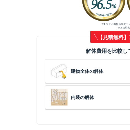
【見積無料】
解体費用を比較し
建物全体の解体
内装の解体