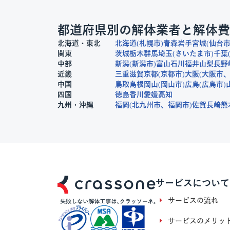
都道府県別の解体業者と解体費
北海道・東北
北海道
札幌市
青森
岩手
宮城
仙台
関東
茨城
栃木
群馬
埼玉
さいたま市
千葉
中部
新潟
新潟市
富山
石川
福井
山梨
長野
近畿
三重
滋賀
京都
京都市
大阪
大阪市
中国
鳥取
島根
岡山
岡山市
広島
広島市
四国
徳島
香川
愛媛
高知
九州・沖縄
福岡
北九州市
福岡市
佐賀
長崎
熊
サービスについて
サービスの流れ
サービスのメリッ