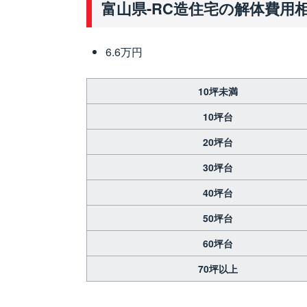
富山県-RC造住宅の解体費用
6.6万円
10坪未満
10坪台
20坪台
30坪台
40坪台
50坪台
60坪台
70坪以上