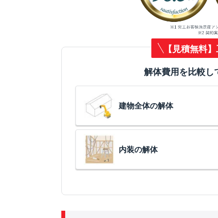
【見積無料】
解体費用を比較し
建物全体の解体
内装の解体