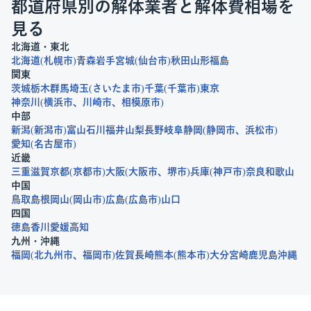
都道府県別の解体業者と解体費相場を
見る
北海道・東北
北海道
札幌市
青森
岩手
宮城
仙台市
秋田
山形
福島
関東
茨城
栃木
群馬
埼玉
さいたま市
千葉
千葉市
東京
神奈川
横浜市
川崎市
相模原市
中部
新潟
新潟市
富山
石川
福井
山梨
長野
岐阜
静岡
静岡市
浜松市
愛知
名古屋市
近畿
三重
滋賀
京都
京都市
大阪
大阪市
堺市
兵庫
神戸市
奈良
和歌山
中国
鳥取
島根
岡山
岡山市
広島
広島市
山口
四国
徳島
香川
愛媛
高知
九州・沖縄
福岡
北九州市
福岡市
佐賀
長崎
熊本
熊本市
大分
宮崎
鹿児島
沖縄