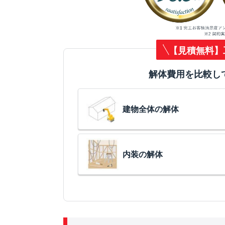
【見積無料】
解体費用を比較し
建物全体の解体
内装の解体