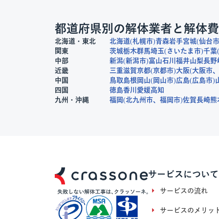
都道府県別の解体業者と解体費
北海道・東北
北海道
札幌市
青森
岩手
宮城
仙台
関東
茨城
栃木
群馬
埼玉
さいたま市
千葉
中部
新潟
新潟市
富山
石川
福井
山梨
長野
近畿
三重
滋賀
京都
京都市
大阪
大阪市
中国
鳥取
島根
岡山
岡山市
広島
広島市
四国
徳島
香川
愛媛
高知
九州・沖縄
福岡
北九州市
福岡市
佐賀
長崎
熊
サービスについて
サービスの流れ
サービスのメリッ