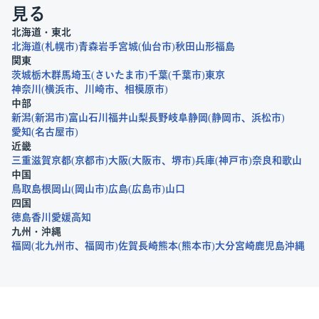
見る
北海道・東北
北海道
札幌市
青森
岩手
宮城
仙台市
秋田
山形
福島
関東
茨城
栃木
群馬
埼玉
さいたま市
千葉
千葉市
東京
神奈川
横浜市
川崎市
相模原市
中部
新潟
新潟市
富山
石川
福井
山梨
長野
岐阜
静岡
静岡市
浜松市
愛知
名古屋市
近畿
三重
滋賀
京都
京都市
大阪
大阪市
堺市
兵庫
神戸市
奈良
和歌山
中国
鳥取
島根
岡山
岡山市
広島
広島市
山口
四国
徳島
香川
愛媛
高知
九州・沖縄
福岡
北九州市
福岡市
佐賀
長崎
熊本
熊本市
大分
宮崎
鹿児島
沖縄