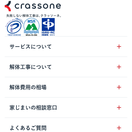
サービスについて
サービスの流れ
解体工事について
サービスのメリット
解体工事の基礎知識
解体費用の相場
クラッソーネの自治体連携
解体工事に関わる法律
解体工事会社の特徴
木造住宅の相場
家じまいの相談窓口
用語集
無料ご相談窓口
鉄骨造住宅の相場
解体工事の流れ
運営会社について
家じまいの相談窓口
よくあるご質問
RC造住宅の相場