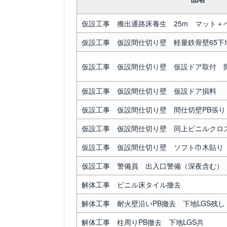
仮設工事 搬出通路床養生 25m マット＋
仮設工事 仮設間仕切り壁 軽量鉄骨壁65下地3
仮設工事 仮設間仕切り壁 仮設ドア取付 
仮設工事 仮設間仕切り壁 仮設ドア損料
仮設工事 仮設間仕切り壁 間仕切壁PB張り
仮設工事 仮設間仕切り壁 同上ビニルクロ
仮設工事 仮設間仕切り壁 ソフト巾木貼り
仮設工事 警備員 出入口警備（深夜含む）
解体工事 ビニル床タイル撤去
解体工事 耐火壁沿いPB撤去 下地LGS残し 
解体工事 柱周りPB撤去 下地LGS共