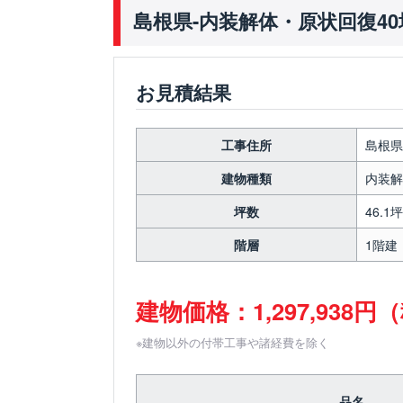
島根県-内装解体・原状回復4
お見積結果
工事住所
島根県
建物種類
内装解
坪数
46.1坪
階層
1階建
建物価格：1,297,938円
※建物以外の付帯工事や諸経費を除く
品名