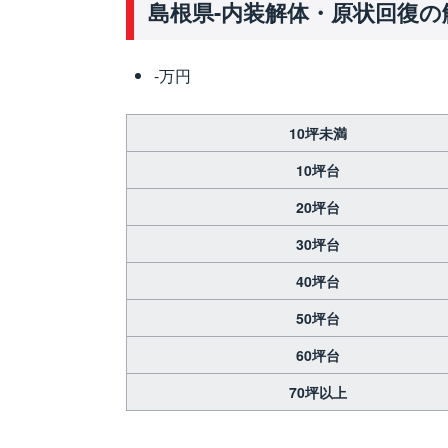
島根県-内装解体・原状回復の
-万円
10坪未満
10坪台
20坪台
30坪台
40坪台
50坪台
60坪台
70坪以上