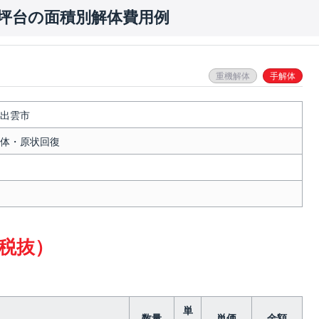
0坪台の面積別解体費用例
重機解体
手解体
出雲市
体・原状回復
（税抜）
単
数量
単価
金額