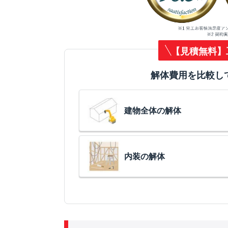
【見積無料】
解体費用を比較し
建物全体の解体
内装の解体