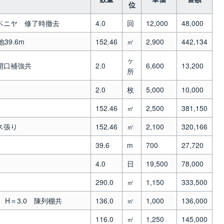
位
ベニヤ 修了時撤去
4.0
回
12,000
48,000
9.6m
152.46
㎡
2,900
442,134
ヶ
開口補強共
2.0
6,600
13,200
所
2.0
枚
5,000
10,000
152.46
㎡
2,500
381,150
ス張り
152.46
㎡
2,100
320,166
39.6
m
700
27,720
4.0
日
19,500
78,000
290.0
㎡
1,150
333,500
H＝3.0 陳列棚共
136.0
㎡
1,000
136,000
116.0
㎡
1,250
145,000