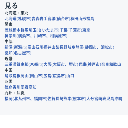
見る
北海道・東北
北海道
札幌市
青森
岩手
宮城
仙台市
秋田
山形
福島
関東
茨城
栃木
群馬
埼玉
さいたま市
千葉
千葉市
東京
神奈川
横浜市
川崎市
相模原市
中部
新潟
新潟市
富山
石川
福井
山梨
長野
岐阜
静岡
静岡市
浜松市
愛知
名古屋市
近畿
三重
滋賀
京都
京都市
大阪
大阪市
堺市
兵庫
神戸市
奈良
和歌山
中国
鳥取
島根
岡山
岡山市
広島
広島市
山口
四国
徳島
香川
愛媛
高知
九州・沖縄
福岡
北九州市
福岡市
佐賀
長崎
熊本
熊本市
大分
宮崎
鹿児島
沖縄