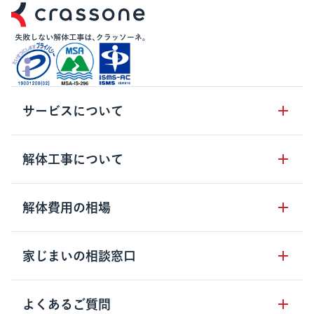
サービスについて
サービスの流れ
解体工事について
サービスのメリット
解体工事の基礎知識
解体費用の相場
クラッソーネの自治体連携
解体工事に関わる法律
解体工事会社の特徴
木造住宅の相場
家じまいの相談窓口
用語集
無料ご相談窓口
鉄骨造住宅の相場
解体工事の流れ
運営会社について
家じまいの相談窓口
よくあるご質問
RC造住宅の相場