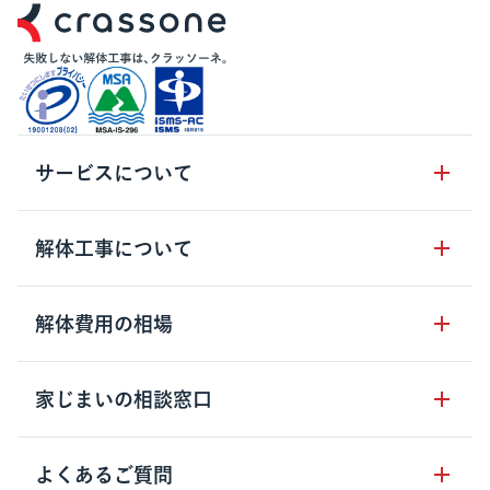
サービスについて
サービスの流れ
解体工事について
サービスのメリット
解体工事の基礎知識
解体費用の相場
クラッソーネの自治体連携
解体工事に関わる法律
解体工事会社の特徴
木造住宅の相場
家じまいの相談窓口
用語集
無料ご相談窓口
鉄骨造住宅の相場
解体工事の流れ
運営会社について
家じまいの相談窓口
よくあるご質問
RC造住宅の相場