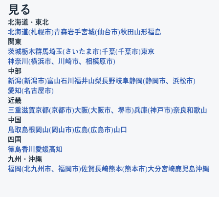
見る
北海道・東北
北海道
札幌市
青森
岩手
宮城
仙台市
秋田
山形
福島
関東
茨城
栃木
群馬
埼玉
さいたま市
千葉
千葉市
東京
神奈川
横浜市
川崎市
相模原市
中部
新潟
新潟市
富山
石川
福井
山梨
長野
岐阜
静岡
静岡市
浜松市
愛知
名古屋市
近畿
三重
滋賀
京都
京都市
大阪
大阪市
堺市
兵庫
神戸市
奈良
和歌山
中国
鳥取
島根
岡山
岡山市
広島
広島市
山口
四国
徳島
香川
愛媛
高知
九州・沖縄
福岡
北九州市
福岡市
佐賀
長崎
熊本
熊本市
大分
宮崎
鹿児島
沖縄