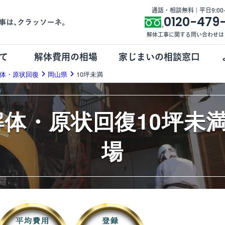
通話・相談無料 | 平日9:00-1
0120-479
解体工事に関する問い合わせは
て
解体費用の相場
家じまいの相談窓口
体・原状回復
岡山県
10坪未満
解体・原状回復10坪未
場