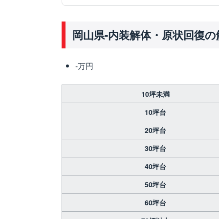
岡山県-内装解体・原状回復の
-万円
10坪未満
10坪台
20坪台
30坪台
40坪台
50坪台
60坪台