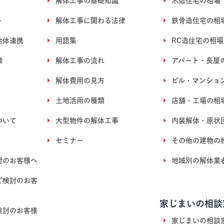
解体工事の基礎知識
木造住宅の相場
ト
解体工事に関わる法律
鉄骨造住宅の相
治体連携
用語集
RC造住宅の相場
徴
解体工事の流れ
アパート・長屋
解体費用の見方
ビル・マンショ
土地活用の種類
店舗・工場の相
ついて
大型物件の解体工事
内装解体・原状
セミナー
その他の建物の
討のお客様へ
地域別の解体業
ご検討のお客
家じまいの相談
検討のお客様
家じまいの相談