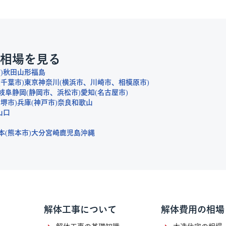
相場を見る
市
秋田
山形
福島
千葉市
東京
神奈川
横浜市
川崎市
相模原市
岐阜
静岡
静岡市
浜松市
愛知
名古屋市
堺市
兵庫
神戸市
奈良
和歌山
山口
本
熊本市
大分
宮崎
鹿児島
沖縄
解体工事について
解体費用の相場