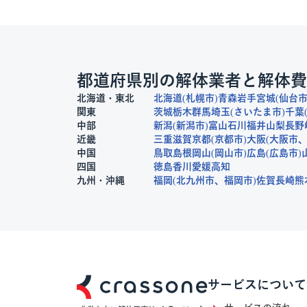
都道府県別の解体業者と解体費
北海道・東北
北海道
札幌市
青森
岩手
宮城
仙台
関東
茨城
栃木
群馬
埼玉
さいたま市
千葉
中部
新潟
新潟市
富山
石川
福井
山梨
長野
近畿
三重
滋賀
京都
京都市
大阪
大阪市
中国
鳥取
島根
岡山
岡山市
広島
広島市
四国
徳島
香川
愛媛
高知
九州・沖縄
福岡
北九州市
福岡市
佐賀
長崎
熊
サービスについて