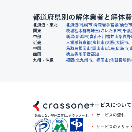
都道府県別の解体業者と解体費
北海道・東北
北海道
札幌市
青森
岩手
宮城
仙台
関東
茨城
栃木
群馬
埼玉
さいたま市
千葉
中部
新潟
新潟市
富山
石川
福井
山梨
長野
近畿
三重
滋賀
京都
京都市
大阪
大阪市
中国
鳥取
島根
岡山
岡山市
広島
広島市
四国
徳島
香川
愛媛
高知
九州・沖縄
福岡
北九州市
福岡市
佐賀
長崎
熊
サービスについて
サービスの流れ
サービスのメリッ