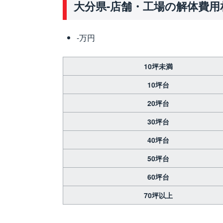
大分県-店舗・工場の解体費用
-万円
10坪未満
10坪台
20坪台
30坪台
40坪台
50坪台
60坪台
70坪以上