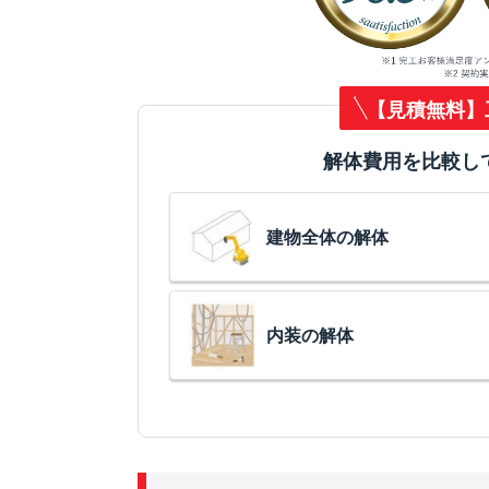
【見積無料】
解体費用を比較し
建物全体の解体
内装の解体