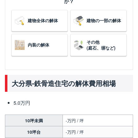
か？
建物全体の解体
建物の一部の解体
その他
内装の解体
(庭石、塀など)
大分県-鉄骨造住宅の解体費用相場
5.0万円
10坪未満
-万円 / 坪
10坪台
-万円 / 坪