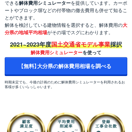
できる
解体費用シミュレーター
を提供しています。カーポ
ートやブロック塀などの付帯物の撤去費用も併せて知るこ
とができます。
解体を検討している建物情報を選択すると、解体費用の
大
分県の地域平均相場
がその場でスグにわかります。
2021~2023年度
国土交通省モデル事業
採択
解体費用シミュレーター
を使って
【無料】大分県の解体費用相場を調べる
時期未定でも、今後の計画のために解体費用シミュレーターを利用されるお
客様が多くいらっしゃいます。