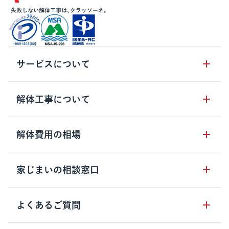
サービスについて
サービスの流れ
解体工事について
サービスのメリット
解体工事の基礎知識
解体費用の相場
クラッソーネの自治体連携
解体工事に関わる法律
解体工事会社の特徴
木造住宅の相場
家じまいの相談窓口
用語集
無料ご相談窓口
鉄骨造住宅の相場
解体工事の流れ
運営会社について
家じまいの相談窓口
よくあるご質問
RC造住宅の相場
解体費用の見方
安心保証パックについて
アパート・長屋の相場