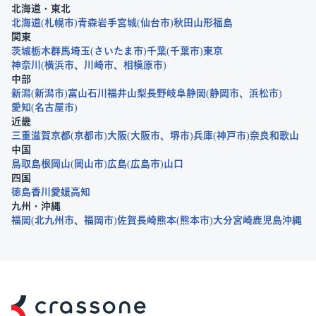
北海道・東北
北海道
札幌市
青森
岩手
宮城
仙台市
秋田
山形
福島
関東
茨城
栃木
群馬
埼玉
さいたま市
千葉
千葉市
東京
神奈川
横浜市
川崎市
相模原市
中部
新潟
新潟市
富山
石川
福井
山梨
長野
岐阜
静岡
静岡市
浜松市
愛知
名古屋市
近畿
三重
滋賀
京都
京都市
大阪
大阪市
堺市
兵庫
神戸市
奈良
和歌山
中国
鳥取
島根
岡山
岡山市
広島
広島市
山口
四国
徳島
香川
愛媛
高知
九州・沖縄
福岡
北九州市
福岡市
佐賀
長崎
熊本
熊本市
大分
宮崎
鹿児島
沖縄