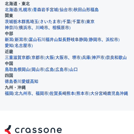
北海道・東北
北海道
札幌市
青森
岩手
宮城
仙台市
秋田
山形
福島
関東
茨城
栃木
群馬
埼玉
さいたま市
千葉
千葉市
東京
神奈川
横浜市
川崎市
相模原市
中部
新潟
新潟市
富山
石川
福井
山梨
長野
岐阜
静岡
静岡市
浜松市
愛知
名古屋市
近畿
三重
滋賀
京都
京都市
大阪
大阪市
堺市
兵庫
神戸市
奈良
和歌山
中国
鳥取
島根
岡山
岡山市
広島
広島市
山口
四国
徳島
香川
愛媛
高知
九州・沖縄
福岡
北九州市
福岡市
佐賀
長崎
熊本
熊本市
大分
宮崎
鹿児島
沖縄