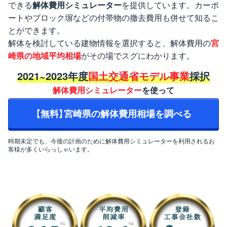
できる
解体費用シミュレーター
を提供しています。カーポ
ートやブロック塀などの付帯物の撤去費用も併せて知るこ
とができます。
解体を検討している建物情報を選択すると、解体費用の
宮
崎県の地域平均相場
がその場でスグにわかります。
2021~2023年度
国土交通省モデル事業
採択
解体費用シミュレーター
を使って
【無料】宮崎県の解体費用相場を調べる
時期未定でも、今後の計画のために解体費用シミュレーターを利用されるお
客様が多くいらっしゃいます。