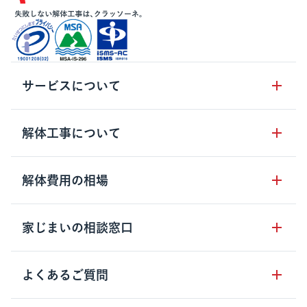
サービスについて
サービスの流れ
解体工事について
サービスのメリット
解体工事の基礎知識
解体費用の相場
クラッソーネの自治体連携
解体工事に関わる法律
解体工事会社の特徴
木造住宅の相場
家じまいの相談窓口
用語集
無料ご相談窓口
鉄骨造住宅の相場
解体工事の流れ
運営会社について
家じまいの相談窓口
よくあるご質問
RC造住宅の相場
解体費用の見方
安心保証パックについて
アパート・長屋の相場