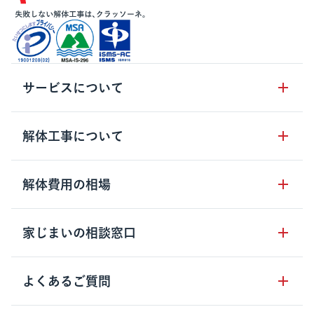
サービスについて
サービスの流れ
解体工事について
サービスのメリット
解体工事の基礎知識
解体費用の相場
クラッソーネの自治体連携
解体工事に関わる法律
解体工事会社の特徴
木造住宅の相場
家じまいの相談窓口
用語集
無料ご相談窓口
鉄骨造住宅の相場
解体工事の流れ
運営会社について
家じまいの相談窓口
よくあるご質問
RC造住宅の相場
解体費用の見方
安心保証パックについて
アパート・長屋の相場