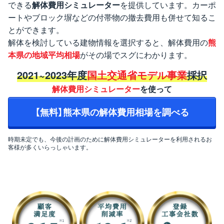
できる
解体費用シミュレーター
を提供しています。カーポ
ートやブロック塀などの付帯物の撤去費用も併せて知るこ
とができます。
解体を検討している建物情報を選択すると、解体費用の
熊
本県の地域平均相場
がその場でスグにわかります。
2021~2023年度
国土交通省モデル事業
採択
解体費用シミュレーター
を使って
【無料】熊本県の解体費用相場を調べる
時期未定でも、今後の計画のために解体費用シミュレーターを利用されるお
客様が多くいらっしゃいます。