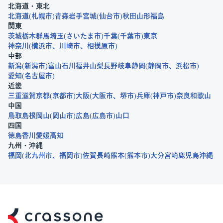
北海道・東北
北海道
札幌市
青森
岩手
宮城
仙台市
秋田
山形
福島
関東
茨城
栃木
群馬
埼玉
さいたま市
千葉
千葉市
東京
神奈川
横浜市
川崎市
相模原市
中部
新潟
新潟市
富山
石川
福井
山梨
長野
岐阜
静岡
静岡市
浜松市
愛知
名古屋市
近畿
三重
滋賀
京都
京都市
大阪
大阪市
堺市
兵庫
神戸市
奈良
和歌山
中国
鳥取
島根
岡山
岡山市
広島
広島市
山口
四国
徳島
香川
愛媛
高知
九州・沖縄
福岡
北九州市
福岡市
佐賀
長崎
熊本
熊本市
大分
宮崎
鹿児島
沖縄