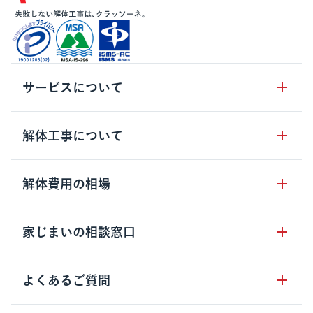
サービスについて
サービスの流れ
解体工事について
サービスのメリット
解体工事の基礎知識
解体費用の相場
クラッソーネの自治体連携
解体工事に関わる法律
解体工事会社の特徴
木造住宅の相場
家じまいの相談窓口
用語集
無料ご相談窓口
鉄骨造住宅の相場
解体工事の流れ
運営会社について
家じまいの相談窓口
よくあるご質問
RC造住宅の相場
解体費用の見方
安心保証パックについて
アパート・長屋の相場