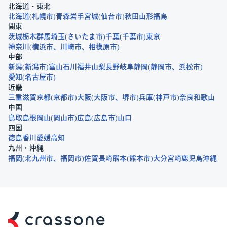
北海道・東北
北海道
札幌市
青森
岩手
宮城
仙台市
秋田
山形
福島
関東
茨城
栃木
群馬
埼玉
さいたま市
千葉
千葉市
東京
神奈川
横浜市
川崎市
相模原市
中部
新潟
新潟市
富山
石川
福井
山梨
長野
岐阜
静岡
静岡市
浜松市
愛知
名古屋市
近畿
三重
滋賀
京都
京都市
大阪
大阪市
堺市
兵庫
神戸市
奈良
和歌山
中国
鳥取
島根
岡山
岡山市
広島
広島市
山口
四国
徳島
香川
愛媛
高知
九州・沖縄
福岡
北九州市
福岡市
佐賀
長崎
熊本
熊本市
大分
宮崎
鹿児島
沖縄