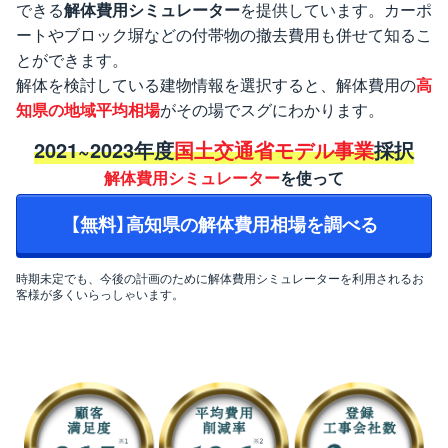
できる
解体費用シミュレーター
を提供しています。カーポ
ートやブロック塀などの付帯物の撤去費用も併せて知るこ
とができます。
解体を検討している建物情報を選択すると、解体費用の
高
知県の地域平均相場
がその場でスグにわかります。
2021~2023年度
国土交通省モデル事業
採択
解体費用シミュレーター
を使って
【無料】高知県の解体費用相場を調べる
時期未定でも、今後の計画のために解体費用シミュレーターを利用されるお
客様が多くいらっしゃいます。