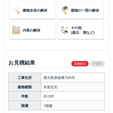
建物全体の解体
建物の一部の解体
その他
内装の解体
(庭石、塀など)
お見積結果
重機解体
手解体
工事住所
鹿児島県薩摩川内市
建物種類
木造住宅
坪数
20.5坪
階層
1階建