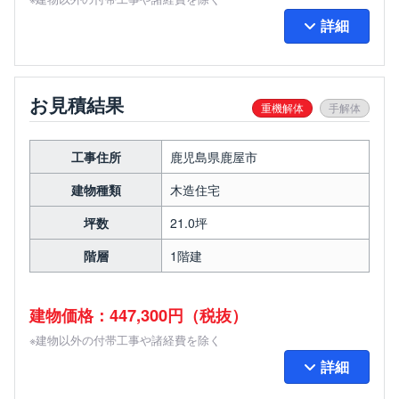
詳細
お見積結果
重機解体
手解体
工事住所
鹿児島県鹿屋市
建物種類
木造住宅
坪数
21.0坪
階層
1階建
建物価格：447,300円（税抜）
※建物以外の付帯工事や諸経費を除く
詳細