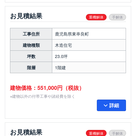
お見積結果
重機解体
手解体
工事住所
鹿児島県東串良町
建物種類
木造住宅
坪数
23.0坪
階層
1階建
建物価格：551,000円（税抜）
※建物以外の付帯工事や諸経費を除く
詳細
お見積結果
重機解体
手解体