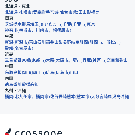
北海道・東北
北海道
札幌市
青森
岩手
宮城
仙台市
秋田
山形
福島
関東
茨城
栃木
群馬
埼玉
さいたま市
千葉
千葉市
東京
神奈川
横浜市
川崎市
相模原市
中部
新潟
新潟市
富山
石川
福井
山梨
長野
岐阜
静岡
静岡市
浜松市
愛知
名古屋市
近畿
三重
滋賀
京都
京都市
大阪
大阪市
堺市
兵庫
神戸市
奈良
和歌山
中国
鳥取
島根
岡山
岡山市
広島
広島市
山口
四国
徳島
香川
愛媛
高知
九州・沖縄
福岡
北九州市
福岡市
佐賀
長崎
熊本
熊本市
大分
宮崎
鹿児島
沖縄