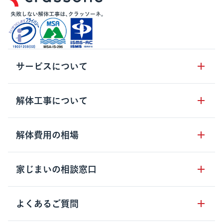
サービスについて
サービスの流れ
解体工事について
サービスのメリット
解体工事の基礎知識
解体費用の相場
クラッソーネの自治体連携
解体工事に関わる法律
解体工事会社の特徴
木造住宅の相場
家じまいの相談窓口
用語集
無料ご相談窓口
鉄骨造住宅の相場
解体工事の流れ
運営会社について
家じまいの相談窓口
よくあるご質問
RC造住宅の相場
解体費用の見方
安心保証パックについて