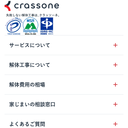
サービスについて
サービスの流れ
解体工事について
サービスのメリット
解体工事の基礎知識
解体費用の相場
クラッソーネの自治体連携
解体工事に関わる法律
解体工事会社の特徴
木造住宅の相場
家じまいの相談窓口
用語集
無料ご相談窓口
鉄骨造住宅の相場
解体工事の流れ
運営会社について
家じまいの相談窓口
よくあるご質問
RC造住宅の相場