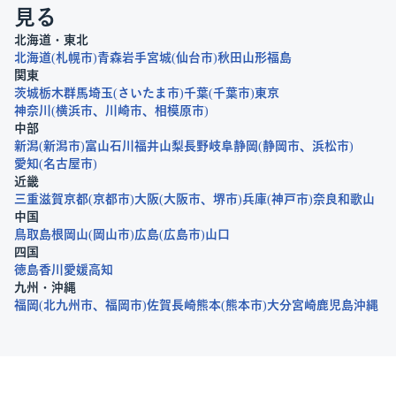
見る
北海道・東北
北海道
札幌市
青森
岩手
宮城
仙台市
秋田
山形
福島
関東
茨城
栃木
群馬
埼玉
さいたま市
千葉
千葉市
東京
神奈川
横浜市
川崎市
相模原市
中部
新潟
新潟市
富山
石川
福井
山梨
長野
岐阜
静岡
静岡市
浜松市
愛知
名古屋市
近畿
三重
滋賀
京都
京都市
大阪
大阪市
堺市
兵庫
神戸市
奈良
和歌山
中国
鳥取
島根
岡山
岡山市
広島
広島市
山口
四国
徳島
香川
愛媛
高知
九州・沖縄
福岡
北九州市
福岡市
佐賀
長崎
熊本
熊本市
大分
宮崎
鹿児島
沖縄