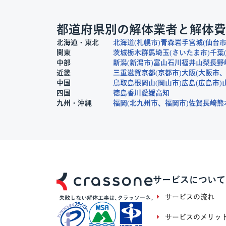
都道府県別の解体業者と解体費
北海道・東北
北海道
札幌市
青森
岩手
宮城
仙台
関東
茨城
栃木
群馬
埼玉
さいたま市
千葉
中部
新潟
新潟市
富山
石川
福井
山梨
長野
近畿
三重
滋賀
京都
京都市
大阪
大阪市
中国
鳥取
島根
岡山
岡山市
広島
広島市
四国
徳島
香川
愛媛
高知
九州・沖縄
福岡
北九州市
福岡市
佐賀
長崎
熊
サービスについて
サービスの流れ
サービスのメリッ