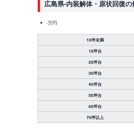
広島県-内装解体・原状回復の
-万円
10坪未満
10坪台
20坪台
30坪台
40坪台
50坪台
60坪台
70坪以上