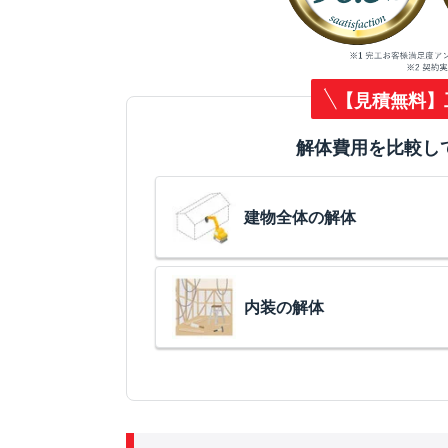
【見積無料】
解体費用を比較し
建物全体の解体
内装の解体