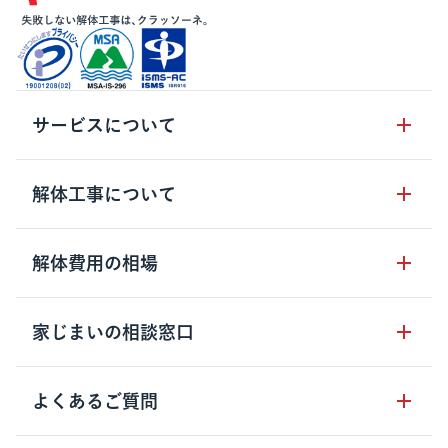
サービスについて
サービスの流れ
解体工事について
サービスのメリット
解体工事の基礎知識
解体費用の相場
クラッソーネの自治体連携
解体工事に関わる法律
解体工事会社の特徴
木造住宅の相場
家じまいの相談窓口
用語集
無料ご相談窓口
鉄骨造住宅の相場
解体工事の流れ
運営会社について
家じまいの相談窓口
よくあるご質問
RC造住宅の相場
解体費用の見方
安心保証パックについて
アパート・長屋の相場