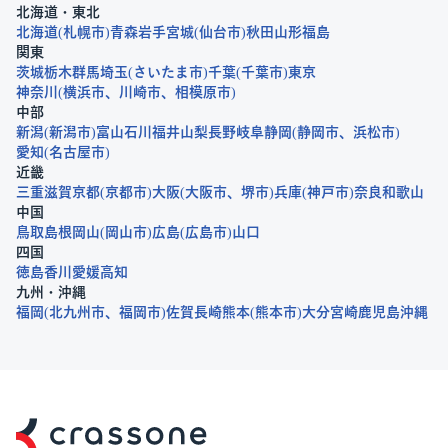
北海道・東北
北海道
札幌市
青森
岩手
宮城
仙台市
秋田
山形
福島
関東
茨城
栃木
群馬
埼玉
さいたま市
千葉
千葉市
東京
神奈川
横浜市
川崎市
相模原市
中部
新潟
新潟市
富山
石川
福井
山梨
長野
岐阜
静岡
静岡市
浜松市
愛知
名古屋市
近畿
三重
滋賀
京都
京都市
大阪
大阪市
堺市
兵庫
神戸市
奈良
和歌山
中国
鳥取
島根
岡山
岡山市
広島
広島市
山口
四国
徳島
香川
愛媛
高知
九州・沖縄
福岡
北九州市
福岡市
佐賀
長崎
熊本
熊本市
大分
宮崎
鹿児島
沖縄