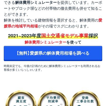
できる
解体費用シミュレーター
を提供しています。カーポ
ートやブロック塀などの付帯物の撤去費用も併せて知るこ
とができます。
解体を検討している建物情報を選択すると、解体費用の
愛
媛県の地域平均相場
がその場でスグにわかります。
2021~2023年度
国土交通省モデル事業
採択
解体費用シミュレーター
を使って
【無料】愛媛県の解体費用相場を調べる
時期未定でも、今後の計画のために解体費用シミュレーターを利用されるお
客様が多くいらっしゃいます。